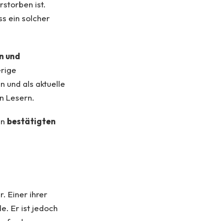
rstorben ist.
s ein solcher
n und
erige
und als aktuelle
n Lesern.
en
bestätigten
. Einer ihrer
. Er ist jedoch