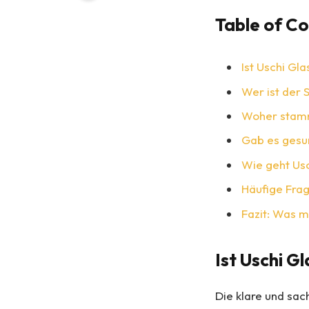
Table of C
Ist Uschi Gla
Wer ist der 
Woher stamm
Gab es gesu
Wie geht Us
Häufige Frag
Fazit: Was m
Ist Uschi G
Die klare und sac