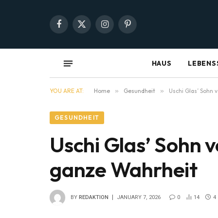
Facebook
X
Instagram
Pinterest
(Twitter)
HAUS
LEBENS
YOU ARE AT:
Home
»
Gesundheit
»
Uschi Glas’ Sohn 
GESUNDHEIT
Uschi Glas’ Sohn 
ganze Wahrheit
BY
REDAKTION
JANUARY 7, 2026
0
14
4