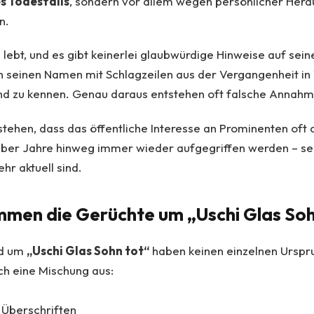
s Todesfalls
, sondern vor allem wegen persönlicher Her
n.
ebt, und es gibt keinerlei glaubwürdige Hinweise auf sein
 seinen Namen mit Schlagzeilen aus der Vergangenheit in
and zu kennen. Genau daraus entstehen oft falsche Annahm
rstehen, dass das öffentliche Interesse an Prominenten oft 
ber Jahre hinweg immer wieder aufgegriffen werden – se
ehr aktuell sind.
men die Gerüchte um „Uschi Glas Soh
nd um
„Uschi Glas Sohn tot“
haben keinen einzelnen Urspr
ch eine Mischung aus:
 Überschriften