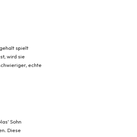
gehalt spielt
t, wird sie
schwieriger, echte
las’ Sohn
en. Diese