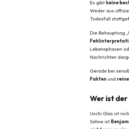
Es gibt
keine bes
Weder aus offizie
Todesfall stattge
Die Behauptung „U
Fehlinterpretat
Lebensphasen ode
Nachrichten darge
Gerade bei sensib
Fakten
und
rein
Wer ist der
Uschi Glas ist nic
Söhne ist
Benjam