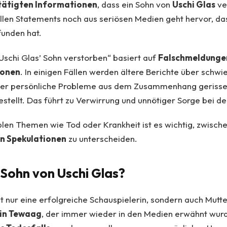
tätigten Informationen
, dass ein Sohn von
Uschi Glas
ve
llen Statements noch aus seriösen Medien geht hervor, das
funden hat.
schi Glas’ Sohn verstorben“ basiert auf
Falschmeldunge
ionen
. In einigen Fällen werden ältere Berichte über schwi
r persönliche Probleme aus dem Zusammenhang gerissen 
stellt. Das führt zu Verwirrung und unnötiger Sorge bei de
len Themen wie Tod oder Krankheit ist es wichtig, zwisch
en Spekulationen
zu unterscheiden.
 Sohn von Uschi Glas?
ht nur eine erfolgreiche Schauspielerin, sondern auch Mutter
in Tewaag
, der immer wieder in den Medien erwähnt wurde