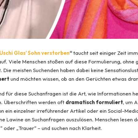
Uschi Glas’ Sohn verstorben
“
taucht seit einiger Zeit imm
auf. Viele Menschen stoßen auf diese Formulierung, ohne 
. Die meisten Suchenden haben dabei keine Sensationslust
hert
und möchten wissen, ob an den Gerüchten etwas dran 
nd für diese Suchanfragen ist die Art, wie Informationen he
n. Überschriften werden oft
dramatisch formuliert
, um 
n ein einzelner irreführender Artikel oder ein Social-Med
ine Lawine an Suchanfragen auszulösen. Menschen lesen d
n“ oder „Trauer“ – und suchen nach Klarheit.