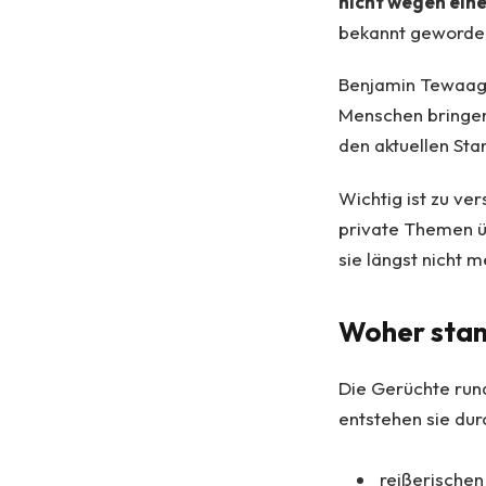
nicht wegen eine
bekannt geworde
Benjamin Tewaag l
Menschen bringen
den aktuellen St
Wichtig ist zu ve
private Themen ü
sie längst nicht m
Woher stam
Die Gerüchte ru
entstehen sie dur
reißerischen