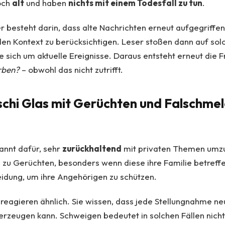
och
alt
und haben
nichts mit einem Todesfall zu tun
.
er besteht darin, dass alte Nachrichten erneut aufgegriffe
n Kontext zu berücksichtigen. Leser stoßen dann auf solc
e sich um aktuelle Ereignisse. Daraus entsteht erneut die 
rben?
– obwohl das nicht zutrifft.
schi Glas mit Gerüchten und Falschme
kannt dafür, sehr
zurückhaltend
mit privaten Themen umzu
n zu Gerüchten, besonders wenn diese ihre Familie betreffe
idung, um ihre Angehörigen zu schützen.
reagieren ähnlich. Sie wissen, dass jede Stellungnahme n
rzeugen kann. Schweigen bedeutet in solchen Fällen nich