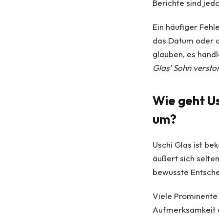
Berichte sind jed
Ein häufiger Fehl
das Datum oder de
glauben, es handl
Glas’ Sohn versto
Wie geht U
um?
Uschi Glas ist be
äußert sich selte
bewusste Entsche
Viele Prominente 
Aufmerksamkeit e