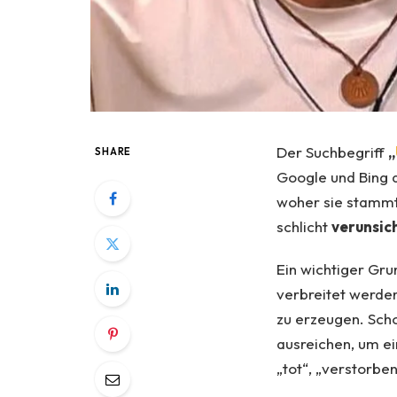
Der Suchbegriff
„
SHARE
Google und Bing 
woher sie stammt
schlicht
verunsic
Ein wichtiger Gru
verbreitet werde
zu erzeugen. Scho
ausreichen, um e
„tot“, „verstorbe