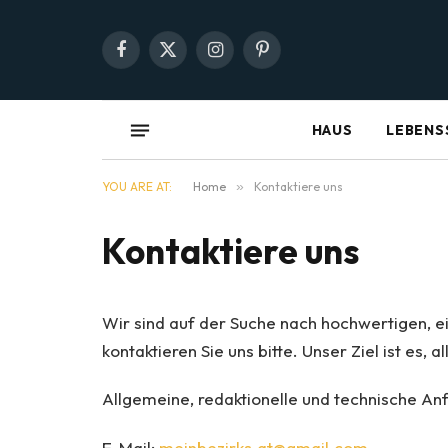
Facebook
X
Instagram
Pinterest
(Twitter)
HAUS
LEBENS
YOU ARE AT:
Home
»
Kontaktiere uns
Kontaktiere uns
Wir sind auf der Suche nach hochwertigen, ein
kontaktieren Sie uns bitte. Unser Ziel ist es
Allgemeine, redaktionelle und technische An
E-Mail:
meinbezirks.at@gmail.com