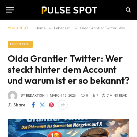
YOU ARE AT:
Home
»
Lebensstil
»
Oida Grantler Twitter: Wer steckt hinter dem Account und warum ist er so bekannt?
LEBENSSTIL
Oida Grantler Twitter: Wer
steckt hinter dem Account
und warum ist er so bekannt?
BY
REDAKTION
MARCH 15, 2026
0
7
7 MINS READ
Share