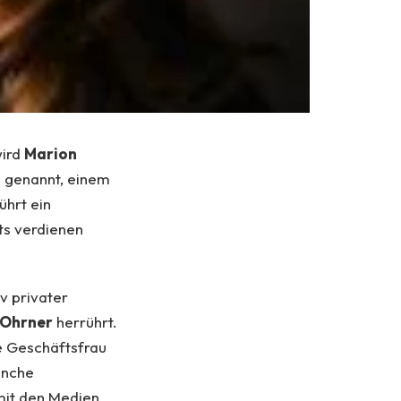
wird
Marion
, genannt, einem
ührt ein
ts verdienen
iv privater
Ohrner
herrührt.
he Geschäftsfrau
anche
mit den Medien