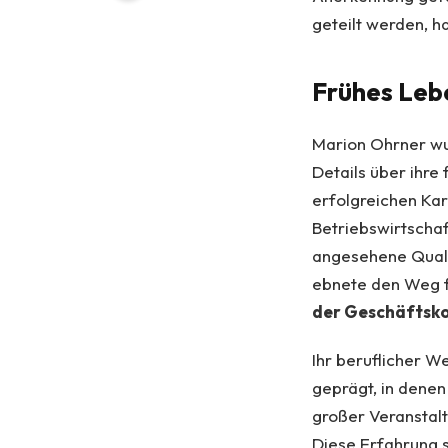
geteilt werden, ha
Frühes Leb
Marion Ohrner wu
Details über ihre 
erfolgreichen Kar
Betriebswirtschaf
angesehene Quali
ebnete den Weg f
der Geschäftsk
Ihr beruflicher 
geprägt, in dene
großer Veranstalt
Diese Erfahrung sp