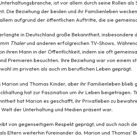
Unterhaltungsbranche, ist vor allem durch seine Rollen als
t. Die Beziehung der beiden und ihr Familienleben wecken
 allem aufgrund der öffentlichen Auftritte, die sie gemei
erlangte in Deutschland große Bekanntheit, insbesondere d
imm Thaler
und anderen erfolgreichen TV-Shows. Während
on ihren Mann in der Öffentlichkeit, indem sie oft gemein
und Premieren besuchten. Ihre Beziehung war von einem s
ohl im privaten als auch im beruflichen Leben geprägt.
arion und Thomas Kinder, aber ihr Familienleben blieb g
ückhaltung hat zur Faszination um ihr Leben beigetragen. Tr
nntheit hat Marion es geschafft, ihr Privatleben zu bewahr
er Welt der Unterhaltung und Medien präsent war.
leibt von gegenseitigem Respekt geprägt, und auch nach d
e als Eltern weiterhin füreinander da. Marion und Thomas’ B