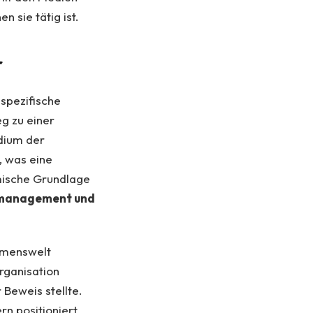
n sie tätig ist.
r
spezifische
eg zu einer
udium der
, was eine
mische Grundlage
management und
hmenswelt
rganisation
Beweis stellte.
rn positioniert