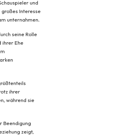
 Schauspieler und
 großes Interesse
nsam unternahmen.
urch seine Rolle
 ihrer Ehe
sam
tarken
rößtenteils
otz ihrer
en, während sie
er Beendigung
eziehung zeigt,