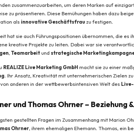
nden zusammenzuarbeiten, um deren Marken auf einzigar
se zu präsentieren. Diese Bemühungen haben dazu beiget
ation als
innovative Geschäftsfrau
zu festigen.
it hat sie auch Führungspositionen übernommen, die es ih
ne kreative Projekte zu leiten. Dabei war sie verantwortlic
gen
,
Teamarbeit
und
strategische Marketingkampagn
zu
REALIZE Live Marketing GmbH
macht sie zu einer maß
ng
. Ihr Ansatz, Kreativität mit unternehmerischen Zielen z
e von anderen in der wettbewerbsintensiven Welt des
Live
ner und Thomas Ohrner – Beziehung &
igsten gestellten Fragen im Zusammenhang mit Marion Ohrn
mas Ohrner
, ihrem ehemaligen Ehemann. Thomas, ein be