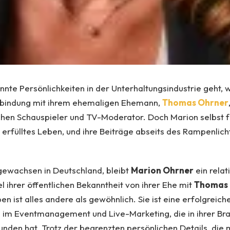
te Persönlichkeiten in der Unterhaltungsindustrie geht, 
rbindung mit ihrem ehemaligen Ehemann,
Thomas Ohrner
hen Schauspieler und TV-Moderator. Doch Marion selbst f
 erfülltes Leben, und ihre Beiträge abseits des Rampenlich
ewachsen in Deutschland, bleibt
Marion Ohrner
ein relat
l ihrer öffentlichen Bekanntheit von ihrer Ehe mit
Thomas 
n ist alles andere als gewöhnlich. Sie ist eine erfolgreic
e im Eventmanagement und Live-Marketing, die in ihrer Br
den hat. Trotz der begrenzten persönlichen Details, die 