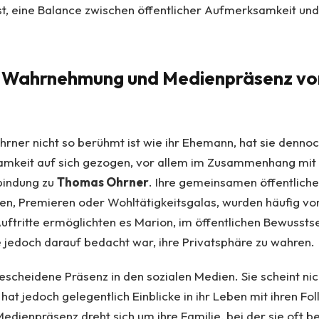
st, eine Balance zwischen öffentlicher Aufmerksamkeit und 
e Wahrnehmung und Medienpräsenz vo
ner nicht so berühmt ist wie ihr Ehemann, hat sie dennoc
keit auf sich gezogen, vor allem im Zusammenhang mit 
bindung zu
Thomas Ohrner
. Ihre gemeinsamen öffentlichen
gen, Premieren oder Wohltätigkeitsgalas, wurden häufig v
Auftritte ermöglichten es Marion, im öffentlichen Bewussts
e jedoch darauf bedacht war, ihre Privatsphäre zu wahren.
escheidene Präsenz in den sozialen Medien. Sie scheint nic
hat jedoch gelegentlich Einblicke in ihr Leben mit ihren Fol
 Medienpräsenz dreht sich um ihre Familie, bei der sie oft 