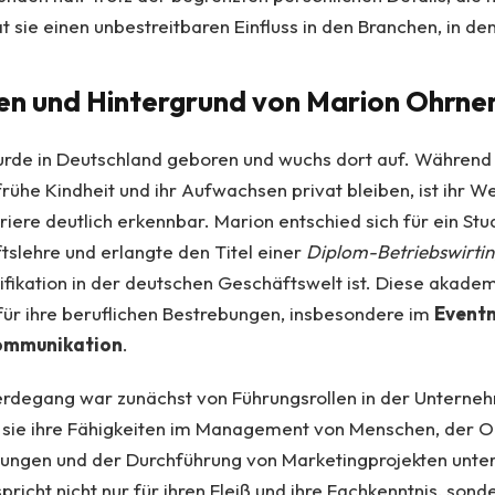
t sie einen unbestreitbaren Einfluss in den Branchen, in dene
en und Hintergrund von Marion Ohrne
rde in Deutschland geboren und wuchs dort auf. Während 
frühe Kindheit und ihr Aufwachsen privat bleiben, ist ihr W
riere deutlich erkennbar. Marion entschied sich für ein St
tslehre und erlangte den Titel einer
Diplom-Betriebswirtin
fikation in der deutschen Geschäftswelt ist. Diese akade
ür ihre beruflichen Bestrebungen, insbesondere im
Event
ommunikation
.
Werdegang war zunächst von Führungsrollen in der Unterne
n sie ihre Fähigkeiten im Management von Menschen, der O
ungen und der Durchführung von Marketingprojekten unter 
richt nicht nur für ihren Fleiß und ihre Fachkenntnis, sonde