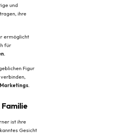
tige und
ragen, ihre
r ermöglicht
h für
en
.
geblichen Figur
u verbinden,
-Marketings
.
 Familie
er ist ihre
kanntes Gesicht