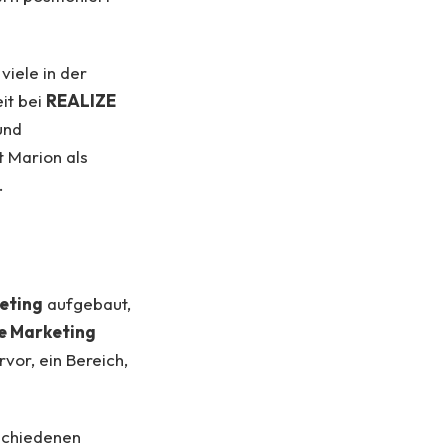
viele in der
eit bei
REALIZE
und
t Marion als
.
eting
aufgebaut,
e Marketing
vor, ein Bereich,
schiedenen