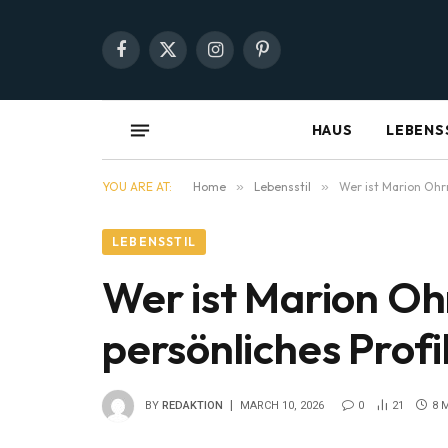
Facebook
X
Instagram
Pinterest
(Twitter)
HAUS
LEBENS
YOU ARE AT:
Home
»
Lebensstil
»
Wer ist Marion Ohrn
LEBENSSTIL
Wer ist Marion Oh
persönliches Profi
BY
REDAKTION
MARCH 10, 2026
0
21
8 