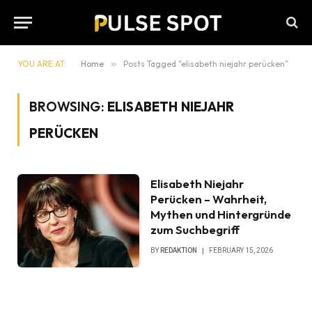
YOU ARE AT:
Home
»
Posts Tagged "elisabeth niejahr perücken"
BROWSING:
ELISABETH NIEJAHR
PERÜCKEN
Elisabeth Niejahr
Perücken – Wahrheit,
Mythen und Hintergründe
zum Suchbegriff
BY
REDAKTION
FEBRUARY 15, 2026