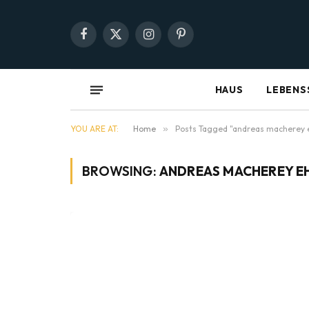
Facebook
X
Instagram
Pinterest
(Twitter)
HAUS
LEBENS
YOU ARE AT:
Home
»
Posts Tagged "andreas macherey 
BROWSING:
ANDREAS MACHEREY E