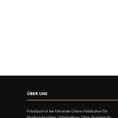
ÜBER UNS
PulseSpot ist die führende Online-Publikation für
Musiknachrichten, Unterhaltung, Filme, Prominente,