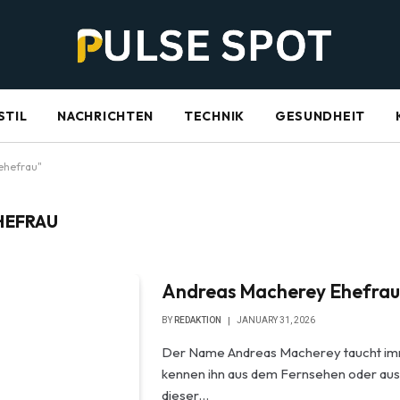
STIL
NACHRICHTEN
TECHNIK
GESUNDHEIT
ehefrau"
HEFRAU
Andreas Macherey Ehefrau W
BY
REDAKTION
JANUARY 31, 2026
Der Name Andreas Macherey taucht imm
kennen ihn aus dem Fernsehen oder aus
dieser…